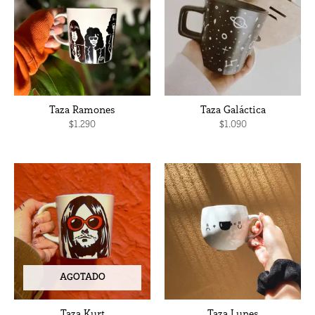
Taza Ramones
Taza Galáctica
$
1.290
$
1.090
AGOTADO
Taza Kurt
Taza Lunes