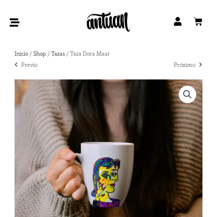
Ir
al
Car
contenido
Inicio
/
Shop
/
Tazas
/ Taza Dora Maar
Ant
Previo
Próximo
Siguien