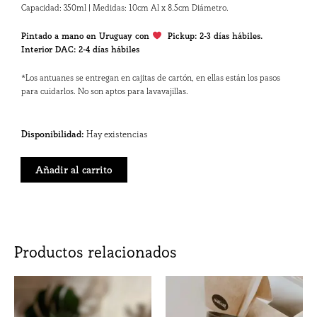
Capacidad: 350ml | Medidas: 10cm Al x 8.5cm Diámetro.
Pintado a mano en Uruguay con
Pickup: 2-3 días hábiles.
Interior DAC: 2-4 días hábiles
*Los antuanes se entregan en cajitas de cartón, en ellas están los pasos
para cuidarlos. No son aptos para lavavajillas.
Taza
Disponibilidad:
Hay existencias
Dora
Maar
Añadir al carrito
cantidad
Productos relacionados