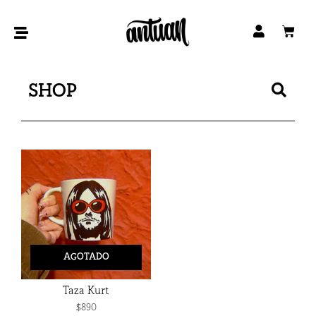
Ir
al
Car
contenido
Bus
SHOP
AGOTADO
Taza Kurt
$
890