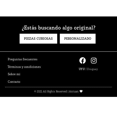
¿Estás buscando algo original?
PIEZAS CURIOSAS
PERSONALIZADO
F
I
Preguntas frecuentes
a
n
Términos y condiciones
UYU
|
Uruguay
c
s
Sobre mi
e
t
Contacto
b
a
o
g
© 2021 All Rights Reserved | Antuan
o
r
k
a
m