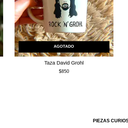
AGOTADO
Taza David Grohl
$
850
 algo original?
PIEZAS CURIO