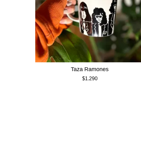
Taza Ramones
$
1.290
¿Estás buscando