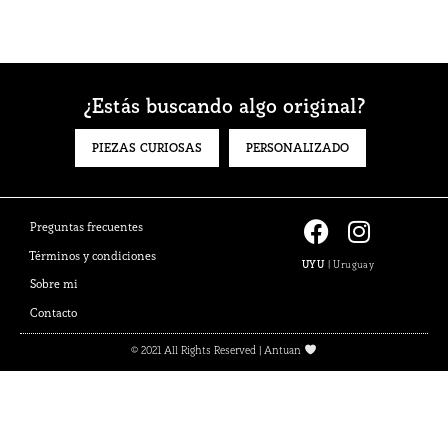
¿Estás buscando algo original?
PIEZAS CURIOSAS
PERSONALIZADO
F
I
Preguntas frecuentes
a
n
Términos y condiciones
UYU
|
Uruguay
c
s
Sobre mi
e
t
Contacto
b
a
o
g
© 2021 All Rights Reserved | Antuan
o
r
k
a
m