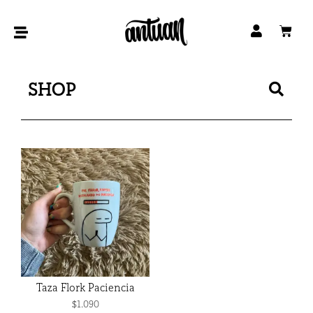
Ir
al
Car
contenido
Bus
SHOP
Taza Flork Paciencia
$
1.090