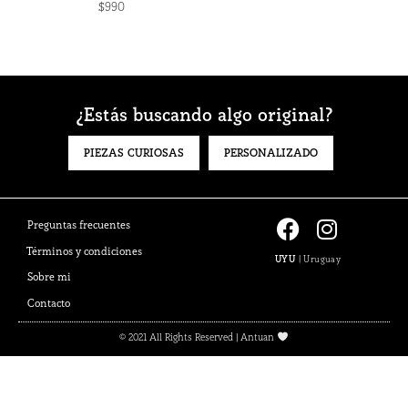
$
990
¿Estás buscando algo original?
PIEZAS CURIOSAS
PERSONALIZADO
F
I
Preguntas frecuentes
a
n
Términos y condiciones
UYU
|
Uruguay
c
s
Sobre mi
e
t
Contacto
b
a
o
g
© 2021 All Rights Reserved | Antuan
o
r
k
a