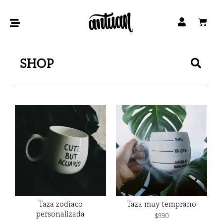
Ir
al
Car
contenido
Bus
SHOP
Taza zodíaco
Taza muy temprano
personalizada
$
990