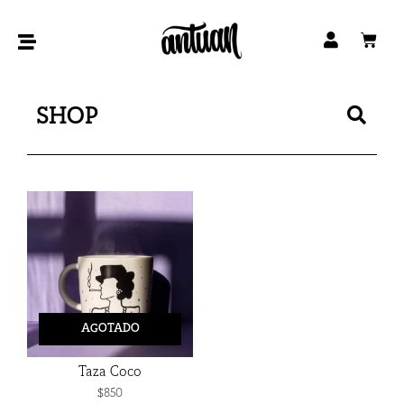
Ir
al
Car
contenido
Bus
SHOP
AGOTADO
Taza Coco
$
850