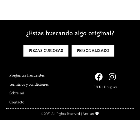
¿Estás buscando algo original?
PIEZAS CURIOSAS
PERSONALIZADO
F
I
Preguntas frecuentes
a
n
Términos y condiciones
UYU
|
Uruguay
c
s
Sobre mi
e
t
Contacto
b
a
o
g
© 2021 All Rights Reserved | Antuan
o
r
k
a
m