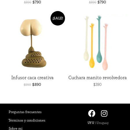
$
790
$
790
$
890
$
890
El
El
¡SALE!
precio
precio
original
actual
era:
es:
$990.
$890.
Infusor caca creativa
Cuchara manito revolvedora
$
890
$
390
$
990
F
I
Preguntas frecuentes
a
n
Términos y condiciones
UYU
|
Uruguay
c
s
Sobre mi